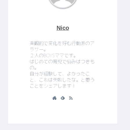
Nico
楽観的で変化を好む行動派のア
ラサー。
２人のBOYSママです。
はじめての育児で悩みはつきも
の。
自分が経験して、よかったこ
と、これは失敗したな。と思う
ことをシェアします！