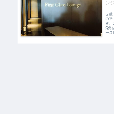
ンジ
２歳
ので
す。
免税
ース