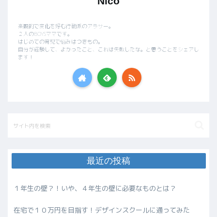
Nico
楽観的で変化を好む行動派のアラサー。
２人のBOYSママです。
はじめての育児で悩みはつきもの。
自分が経験して、よかったこと、これは失敗したな。と思うことをシェアし
ます！
最近の投稿
１年生の壁？！いや、４年生の壁に必要なものとは？
在宅で１０万円を目指す！デザインスクールに通ってみた