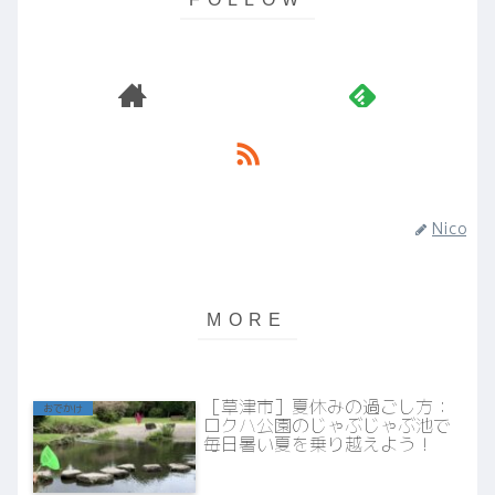
Nico
［草津市］夏休みの過ごし方：
おでかけ
ロクハ公園のじゃぶじゃぶ池で
毎日暑い夏を乗り越えよう！