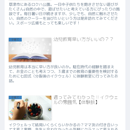
草津市にあるロクハ公園。一日中子供たちを飽きさせない遊びが
たくさん♩自然の中で、遊ばせたいと考えている方にぴったりの施
設です。毎日暑い日が続きますが、少しでも、自然に触れさせた
い、自然のクーラーを浴びたいという方は是非訪れてみてくださ
い。スボーツ広場もとっても楽しいです！
幼児教育早い方がいいの？？
子育て
幼児教育は本当に早い方が良いのか。駐在時代の経験を踏まえ
て、お金のことも考えつつ、３歳までの教育の重要性を検討する
ために七田式（分裂後のイクウェル）に体験教室に行ってみたお
話。
通ってみてわかった‼︎イクウェ
子育て
ルの雰囲気【体験談】
イクウェルって結局いくらくらいかかるの？ママ友の付き合いっ
て大変？実際、先生と合わなかったら気軽にクラスって変えれる