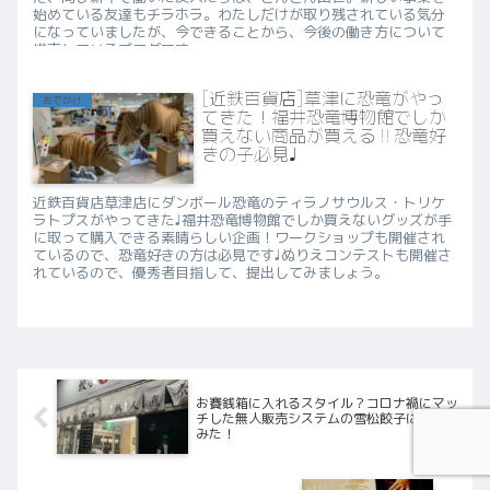
始めている友達もチラホラ。わたしだけが取り残されている気分
になっていましたが、今できることから、今後の働き方について
模索しているブログです。
[近鉄百貨店]草津に恐竜がやっ
おでかけ
てきた！福井恐竜博物館でしか
買えない商品が買える‼︎恐竜好
きの子必見♩
近鉄百貨店草津店にダンボール恐竜のティラノサウルス・トリケ
ラトプスがやってきた♩福井恐竜博物館でしか買えないグッズが手
に取って購入できる素晴らしい企画！ワークショップも開催され
ているので、恐竜好きの方は必見です♩ぬりえコンテストも開催さ
れているので、優秀者目指して、提出してみましょう。
お賽銭箱に入れるスタイル？コロナ禍にマッ
チした無人販売システムの雪松餃子に行って
みた！