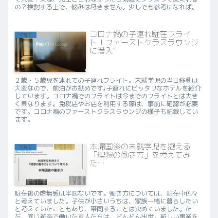
の？検討する上で、悩みは尽きません。少しでも参考になれば。
コロナ禍の子連れ駐在フライ
子育て
ト！ファーストクラスラウンジ
に潜入”
２歳・５歳児を連れての子連れフライト。未就学児の当日移動は
大変なので、前泊がお勧めです♩子連れにピッタリなホテルを紹介
しています。コロナ禍でのフライトは今までのフライトとは大き
く異なります。免税店やお店を利用する際は、事前に確認が必要
です。コロナ禍のファーストクラスラウンジの様子も記載してい
ます。
本帰国後の未就学児を抱える
子育て
「理想の働き方」を考えてみ
た…
駐在後の虚無感は半端ないです。働き方については、駐在中色々
と考えていました。子供が小さいうちは、家族一緒に暮らしたい
と考えていたこともあり、帯同することは決めていました。た
だ、同じ新卒で働いた友人たちは、どんどん出世。新しい事業を