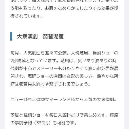
泥パック：露天風呂にて無料提供されています。余分な
皮脂を取ったり、お肌をなめらかにしたりする効果が期
待されています。
大衆演劇 琵琶湖座
毎月、人気劇団を迎えて公演。人情芝居、舞踊ショーの
2部構成となっています。芝居は、笑いあり涙ありの時
代劇が中心でストーリーも分かりやすく濃いお芝居が展
開され、舞踊ショーの注目は女形の美しさ。艶やかな所
作は老若男女問わず魅了されるでしょう。
ニューびわこ健康サマーランド時から人気の大衆演劇。
芝居と舞踏ショーを毎日入館料だけで楽しめます。座席
の事前予約（330円）も可能です。