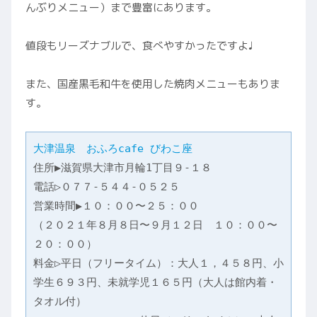
んぶりメニュー）まで豊富にあります。
値段もリーズナブルで、食べやすかったですよ♩
また、国産黒毛和牛を使用した焼肉メニューもありま
す。
大津温泉　おふろcafe びわこ座
住所▶︎滋賀県大津市月輪1丁目９-１８

電話▷０７７-５４４-０５２５

営業時間▶︎１０：００〜２５：００

（２０２１年８月８日〜９月１２日　１０：００〜
２０：００）

料金▷平日（フリータイム）：大人１，４５８円、小
学生６９３円、未就学児１６５円（大人は館内着・
タオル付）
