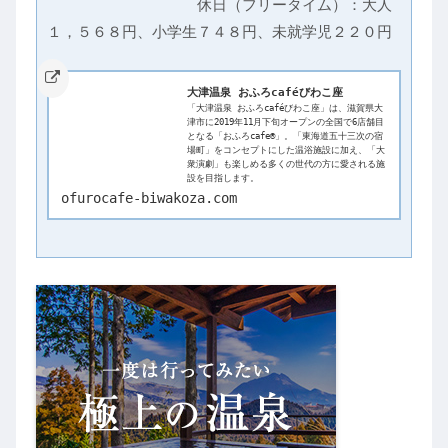
　　　　　　　　　　休日（フリータイム）：大人
大津温泉 おふろcaféびわこ座
「大津温泉 おふろcaféびわこ座」は、滋賀県大
津市に2019年11月下旬オープンの全国で6店舗目
となる「おふろcafe®」。「東海道五十三次の宿
場町」をコンセプトにした温浴施設に加え、「大
衆演劇」も楽しめる多くの世代の方に愛される施
設を目指します。
ofurocafe-biwakoza.com